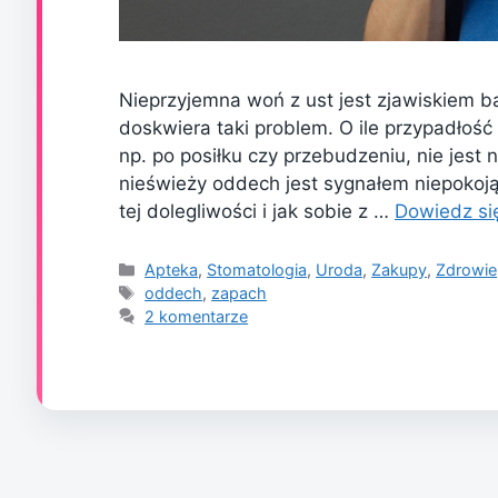
Nieprzyjemna woń z ust jest zjawiskiem ba
doskwiera taki problem. O ile przypadłość
np. po posiłku czy przebudzeniu, nie jest 
nieświeży oddech jest sygnałem niepokoją
tej dolegliwości i jak sobie z …
Dowiedz si
Kategorie
Apteka
,
Stomatologia
,
Uroda
,
Zakupy
,
Zdrowie
Tagi
oddech
,
zapach
2 komentarze