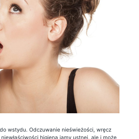
 do wstydu. Odczuwanie nieświeżości, wręcz
niewłaściwości higieną jamy ustnej, ale i może