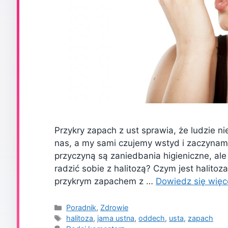
Przykry zapach z ust sprawia, że ludzie n
nas, a my sami czujemy wstyd i zaczynam
przyczyną są zaniedbania higieniczne, al
radzić sobie z halitozą? Czym jest halitoza
przykrym zapachem z …
Dowiedz się więc
Kategorie
Poradnik
,
Zdrowie
Tagi
halitoza
,
jama ustna
,
oddech
,
usta
,
zapach