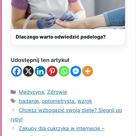
Dlaczego warto odwiedzić podologa?
Udostępnij ten artykuł
Kategorie
Medycyna
,
Zdrowie
Tagi
badanie
,
optometrysta
,
wzrok
Chcesz wzbogacić swoją dietę? Sięgnij po
ryby!
Zakupy dla cukrzyka w internecie –