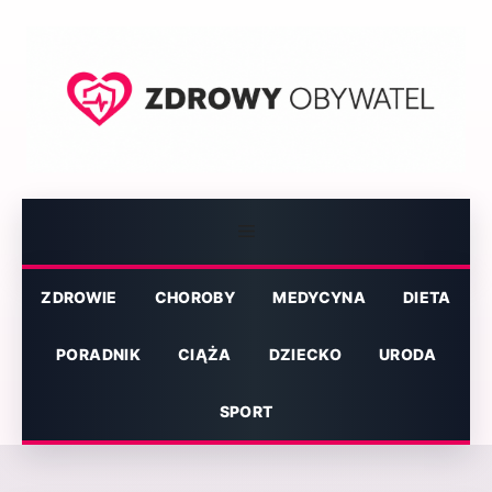
Przejdź
do
treści
Menu
ZDROWIE
CHOROBY
MEDYCYNA
DIETA
PORADNIK
CIĄŻA
DZIECKO
URODA
SPORT