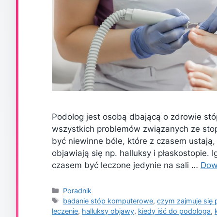
Podolog jest osobą dbającą o zdrowie stó
wszystkich problemów związanych ze stop
być niewinne bóle, które z czasem ustają,
objawiają się np. halluksy i płaskostopie
czasem być leczone jedynie na sali …
Dow
Kategorie
Poradnik
Tagi
badanie stóp komputerowe
,
czym zajmuje się
leczenie
,
halluksy objawy
,
kiedy iść do podologa
,