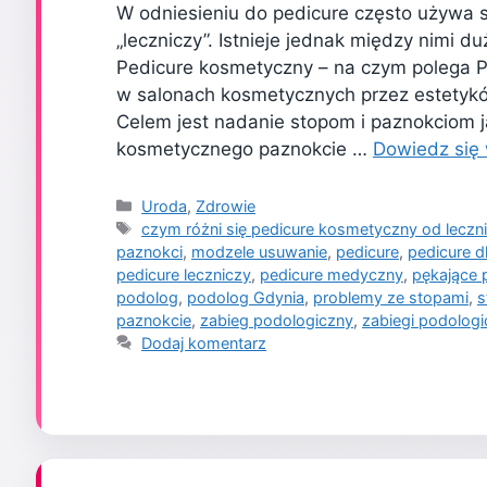
W odniesieniu do pedicure często używa s
„leczniczy”. Istnieje jednak między nimi d
Pedicure kosmetyczny – na czym polega 
w salonach kosmetycznych przez estetykó
Celem jest nadanie stopom i paznokciom 
kosmetycznego paznokcie …
Dowiedz się 
Kategorie
Uroda
,
Zdrowie
Tagi
czym różni się pedicure kosmetyczny od leczn
paznokci
,
modzele usuwanie
,
pedicure
,
pedicure d
pedicure leczniczy
,
pedicure medyczny
,
pękające 
podolog
,
podolog Gdynia
,
problemy ze stopami
,
s
paznokcie
,
zabieg podologiczny
,
zabiegi podolog
Dodaj komentarz