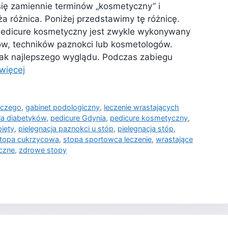
ię zamiennie terminów „kosmetyczny” i
uża różnica. Poniżej przedstawimy tę różnicę.
Pedicure kosmetyczny jest zwykle wykonywany
w, techników paznokci lub kosmetologów.
jak najlepszego wyglądu. Podczas zabiegu
więcej
iczego
,
gabinet podologiczny
,
leczenie wrastających
la diabetyków
,
pedicure Gdynia
,
pedicure kosmetyczny
,
pięty
,
pielęgnacja paznokci u stóp
,
pielęgnacja stóp
,
topa cukrzycowa
,
stopa sportowca leczenie
,
wrastające
iczne
,
zdrowe stopy