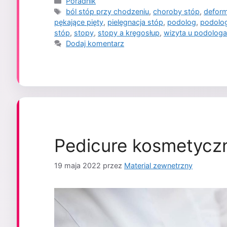
Kategorie
Poradnik
Tagi
ból stóp przy chodzeniu
,
choroby stóp
,
deform
pękające pięty
,
pielęgnacja stóp
,
podolog
,
podolo
stóp
,
stopy
,
stopy a kręgosłup
,
wizyta u podologa
Dodaj komentarz
Pedicure kosmetyczn
19 maja 2022
przez
Material zewnetrzny