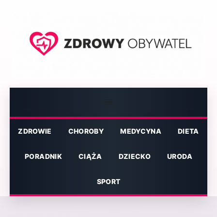
Przejdź
do
treści
Menu
ZDROWIE
CHOROBY
MEDYCYNA
DIETA
PORADNIK
CIĄŻA
DZIECKO
URODA
SPORT