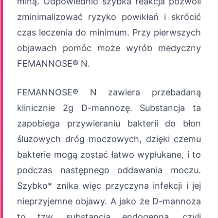
miną. Odpowiednio szybka reakcja pozwoli
zminimalizować ryzyko powikłań i skrócić
czas leczenia do minimum. Przy pierwszych
objawach pomóc może wyrób medyczny
FEMANNOSE® N.
FEMANNOSE® N zawiera przebadaną
klinicznie 2g D-mannozę. Substancja ta
zapobiega przywieraniu bakterii do błon
śluzowych dróg moczowych, dzięki czemu
bakterie mogą zostać łatwo wypłukane, i to
podczas następnego oddawania moczu.
Szybko* znika więc przyczyna infekcji i jej
nieprzyjemne objawy. A jako że D-mannoza
to tzw. substancja endogenna, czyli