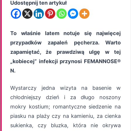
Udostępnij ten artykuł
To właśnie latem notuje się najwięcej
przypadk
ó
w zapaleń pę
cherza.
Warto
zapamiętać,
że prawdziwą
ulg
ę w tej
„kobiecej” infekcji przynosi
FEMANNOSE®
N.
Wystarczy jedna wizyta na basenie w
chłodniejszy dzień i za długo noszony
mokry kostium; romantyczne siedzenie na
piasku na plaży czy na kamieniu, za cienka
sukienka, czy bluzka, która nie okrywa