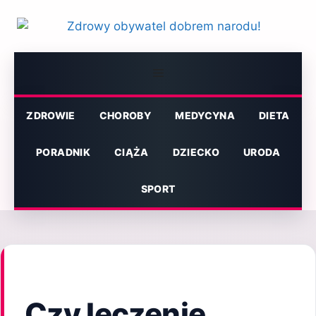
Przejdź
do
treści
Menu
ZDROWIE
CHOROBY
MEDYCYNA
DIETA
PORADNIK
CIĄŻA
DZIECKO
URODA
SPORT
Czy leczenie