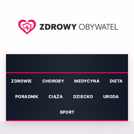
Przejdź
do
treści
Menu
ZDROWIE
CHOROBY
MEDYCYNA
DIETA
PORADNIK
CIĄŻA
DZIECKO
URODA
SPORT