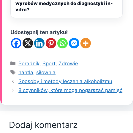
wyrobów medycznych do diagnostyki in-
vitro?
Udostępnij ten artykuł
Kategorie
Poradnik
,
Sport
,
Zdrowie
Tagi
hantla
,
siłownia
Sposoby i metody leczenia alkoholizmu
8 czynników, które mogą pogarszać pamięć
Dodaj komentarz