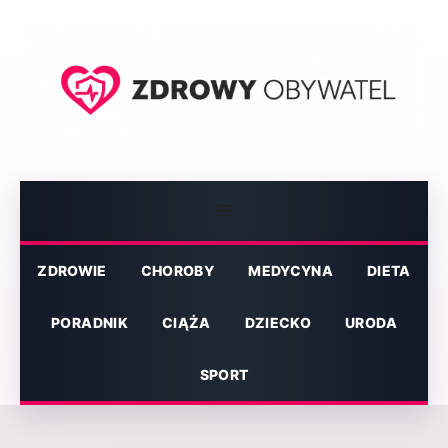
Przejdź
do
treści
Menu
ZDROWIE
CHOROBY
MEDYCYNA
DIETA
PORADNIK
CIĄŻA
DZIECKO
URODA
SPORT