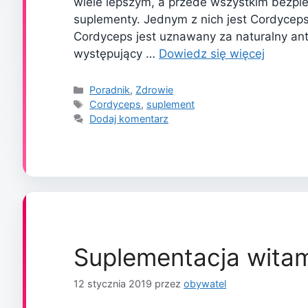
wiele lepszym, a przede wszystkim bezpi
suplementy. Jednym z nich jest Cordycep
Cordyceps jest uznawany za naturalny an
występujący …
Dowiedz się więcej
Kategorie
Poradnik
,
Zdrowie
Tagi
Cordyceps
,
suplement
Dodaj komentarz
Suplementacja wita
12 stycznia 2019
przez
obywatel