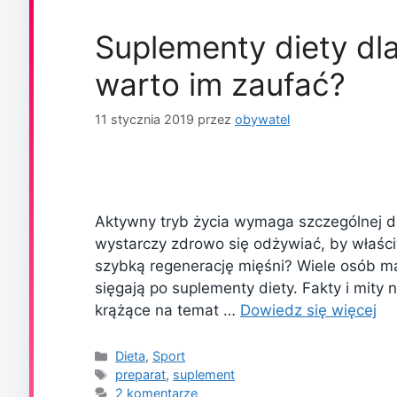
Suplementy diety dl
warto im zaufać?
11 stycznia 2019
przez
obywatel
Aktywny tryb życia wymaga szczególnej db
wystarczy zdrowo się odżywiać, by właśc
szybką regenerację mięśni? Wiele osób ma
sięgają po suplementy diety. Fakty i mity
krążące na temat …
Dowiedz się więcej
Kategorie
Dieta
,
Sport
Tagi
preparat
,
suplement
2 komentarze