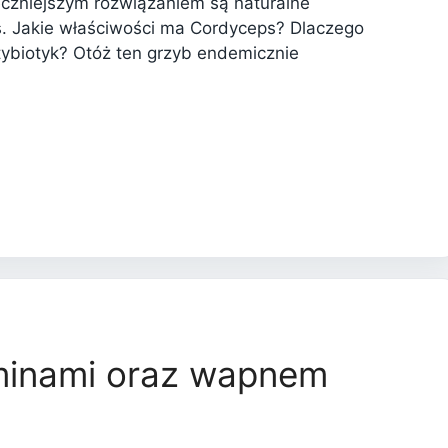
eczniejszym rozwiązaniem są naturalne
s. Jakie właściwości ma Cordyceps? Dlaczego
tybiotyk? Otóż ten grzyb endemicznie
minami oraz wapnem