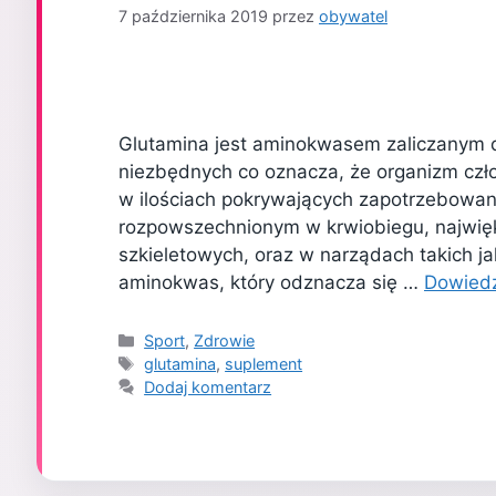
7 października 2019
przez
obywatel
Glutamina jest aminokwasem zaliczanym
niezbędnych co oznacza, że organizm czło
w ilościach pokrywających zapotrzebowan
rozpowszechnionym w krwiobiegu, najwięks
szkieletowych, oraz w narządach takich ja
aminokwas, który odznacza się …
Dowiedz
Kategorie
Sport
,
Zdrowie
Tagi
glutamina
,
suplement
Dodaj komentarz