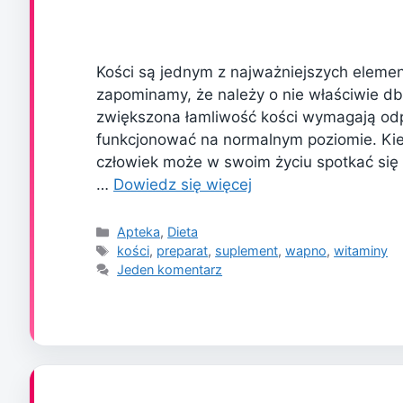
Kości są jednym z najważniejszych element
zapominamy, że należy o nie właściwie db
zwiększona łamliwość kości wymagają odpo
funkcjonować na normalnym poziomie. K
człowiek może w swoim życiu spotkać się
…
Dowiedz się więcej
Kategorie
Apteka
,
Dieta
Tagi
kości
,
preparat
,
suplement
,
wapno
,
witaminy
Jeden komentarz