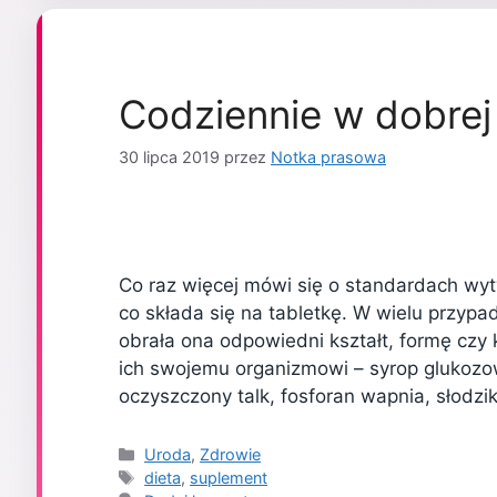
Codziennie w dobrej 
30 lipca 2019
przez
Notka prasowa
Co raz więcej mówi się o standardach wyt
co składa się na tabletkę. W wielu przypa
obrała ona odpowiedni kształt, formę czy 
ich swojemu organizmowi – syrop glukozo
oczyszczony talk, fosforan wapnia, słodzi
Kategorie
Uroda
,
Zdrowie
Tagi
dieta
,
suplement