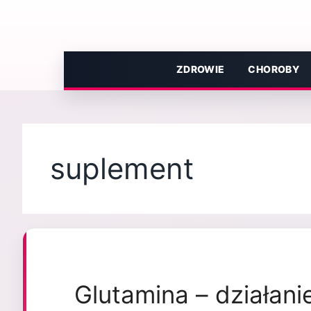
Przejdź
do
treści
ZDROWIE
CHOROBY
suplement
Glutamina – działani