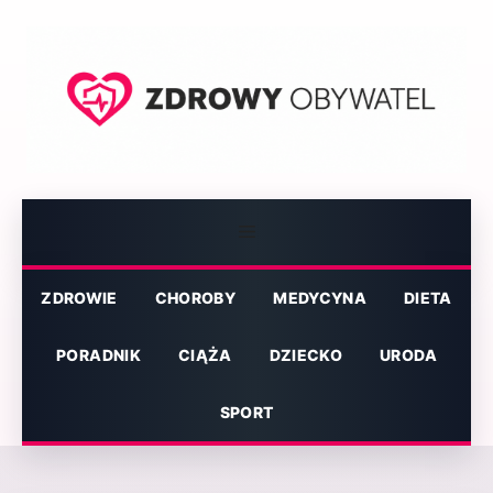
Przejdź
do
treści
Menu
ZDROWIE
CHOROBY
MEDYCYNA
DIETA
PORADNIK
CIĄŻA
DZIECKO
URODA
SPORT