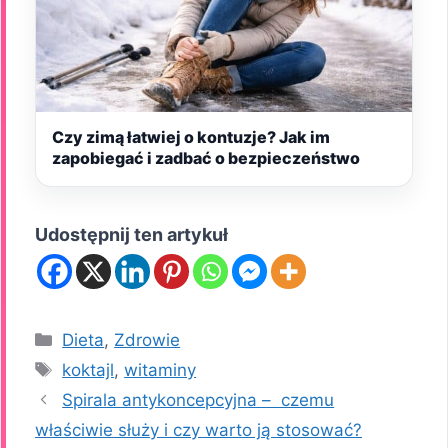
Czy zimą łatwiej o kontuzje? Jak im
zapobiegać i zadbać o bezpieczeństwo
Udostępnij ten artykuł
Kategorie
Dieta
,
Zdrowie
Tagi
koktajl
,
witaminy
Spirala antykoncepcyjna – czemu
właściwie służy i czy warto ją stosować?