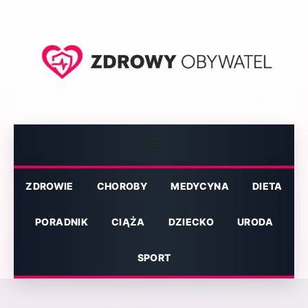
Przejdź
do
treści
Menu
ZDROWIE
CHOROBY
MEDYCYNA
DIETA
PORADNIK
CIĄŻA
DZIECKO
URODA
SPORT