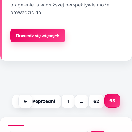
pragnienie, a w dłuższej perspektywie może
prowadzić do …
Dowiedz się więcej
Strona
63
Strona
Strona
←
Poprzedni
1
…
62