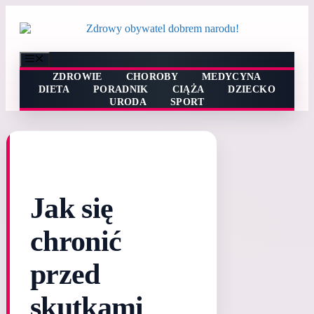
Przejdź
do
treści
Menu
ZDROWIE
CHOROBY
MEDYCYNA
DIETA
PORADNIK
CIĄŻA
DZIECKO
URODA
SPORT
Jak się
chronić
przed
skutkami