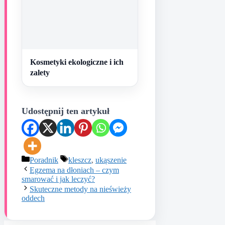
Kosmetyki ekologiczne i ich
zalety
Udostępnij ten artykuł
Kategorie
Tagi
Poradnik
kleszcz
,
ukąszenie
Egzema na dłoniach – czym
smarować i jak leczyć?
Skuteczne metody na nieświeży
oddech